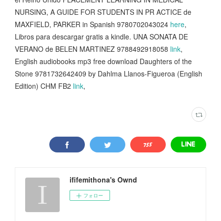
NURSING, A GUIDE FOR STUDENTS IN PR ACTICE de
MAXFIELD, PARKER in Spanish 9780702043024
here
,
Libros para descargar gratis a kindle. UNA SONATA DE
VERANO de BELEN MARTINEZ 9788492918058
link
,
English audiobooks mp3 free download Daughters of the
Stone 9781732642409 by Dahlma Llanos-Figueroa (English
Edition) CHM FB2
link
,
ififemithona's Ownd
フォロー