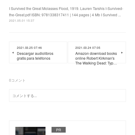
I Survived the Great Molasses Flood, 1919. Lauren Tarshis I-Survived-
the-Great.pdf ISBN: 9781338317411 | 144 pages | 4 Mb I Survived ...
2021.05.01 15:37
2021.03.25 07:46
2021.03.24 07:05
Descargar audiolibros
Amazon download books
gratis para teléfonos
online Robert Kirkman's
The Walking Dead: Typ…
0
コメント
PR